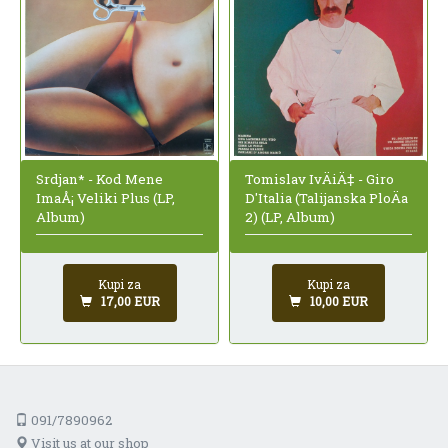
Srdjan* - Kod Mene
Tomislav IvÄiÄ‡ - Giro
ImaÅ¡ Veliki Plus (LP,
D'Italia (Talijanska PloÄa
Album)
2) (LP, Album)
Kupi za
Kupi za
17,00 EUR
10,00 EUR
091/7890962
Visit us at our shop