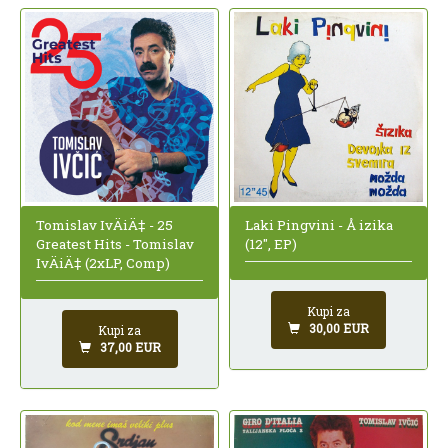
Laki Pingvini - Å izika
Tomislav IvÄiÄ‡ - 25
(12", EP)
Greatest Hits - Tomislav
IvÄiÄ‡ (2xLP, Comp)
Kupi za
30,00 EUR
Kupi za
37,00 EUR