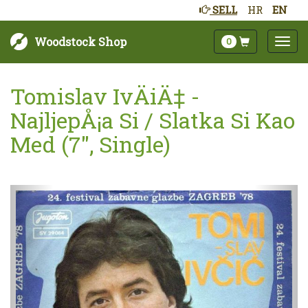
SELL
HR
EN
Woodstock Shop
0
Tomislav IvÄiÄ‡ -
NajljepÅ¡a Si / Slatka Si Kao
Med (7", Single)
Sljedeće
Pret