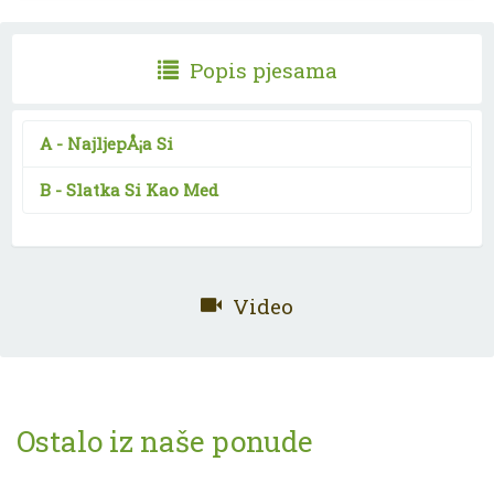
Popis pjesama
A -
NajljepÅ¡a Si
B -
Slatka Si Kao Med
Video
Ostalo iz naše ponude