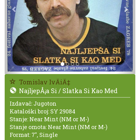
Tomislav IvÄiÄ‡
NajljepÅ¡a Si / Slatka Si Kao Med
Izdavač:
Jugoton
Kataloški broj:
SY 29084
Stanje:
Near Mint (NM or M-)
Stanje omota:
Near Mint (NM or M-)
Format:
7", Single