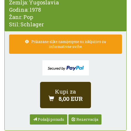
Zemlja:
Yugoslavia
Godina:
1978
Žanr:
Pop
Stil:
Schlager
Prikazane slike namijenjene su isključivo za
informativne svrhe.
Kupi za
8,00 EUR
Pošalji ponudu
Rezervacija