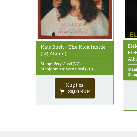
Ele
Kate Bush - The Kick Inside
Elek
(LP, Album)
Alb
Stanje: Very Good (VG)
Stanje omota: Very Good (VG)
Stan
Stan
Kupi za
30,00 EUR