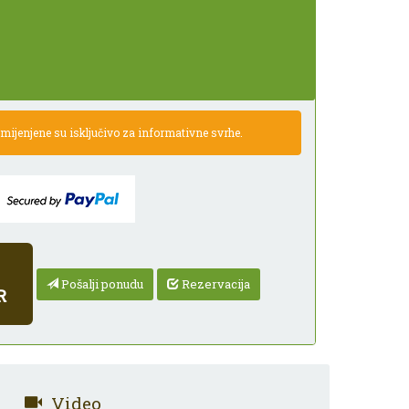
ijenjene su isključivo za informativne svrhe.
Pošalji ponudu
Rezervacija
R
Video