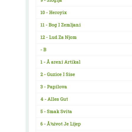
9 -
3logija
10 -
Heroyix
11 -
Bog I Zemljani
12 -
Lud Za Njom
-
B
1 -
Å areni Artikal
2 -
Guzice I Sise
3 -
Papilova
4 -
Alles Gut
5 -
Smak Svita
6 -
Å½ivot Je Lijep