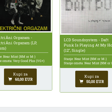
ktriÄni Orgazam -
LCD Soundsystem - Daft
triÄni Orgazam (LP,
Punk Is Playing At My H
um)
(12", Single)
je: Near Mint (NM or M-)
Stanje: Near Mint (NM or M-)
je omota: Very Good Plus (VG+)
Stanje omota: Near Mint (NM or
Kupi za
Kupi za
60,00 EUR
50,00 EUR