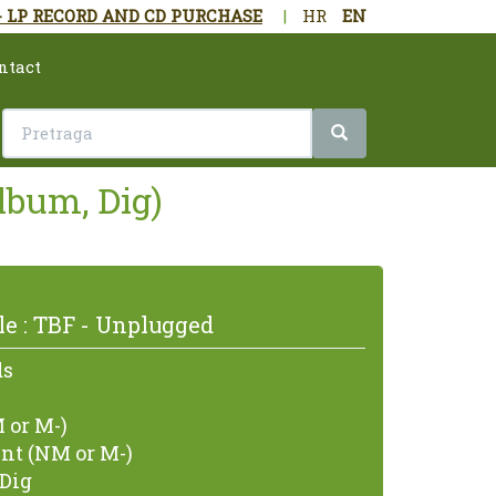
- LP RECORD AND CD PURCHASE
|
HR
EN
ntact
lbum, Dig)
e : TBF - Unplugged
ds
 or M-)
nt (NM or M-)
Dig