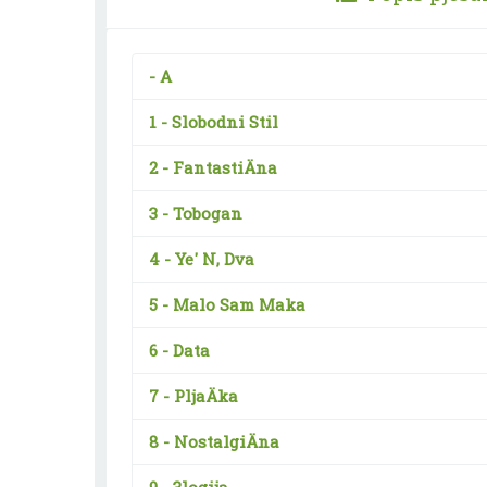
-
A
1 -
Slobodni Stil
2 -
FantastiÄna
3 -
Tobogan
4 -
Ye' N, Dva
5 -
Malo Sam Maka
6 -
Data
7 -
PljaÄka
8 -
NostalgiÄna