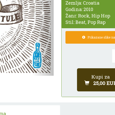
Zemlja:
Croatia
Godina:
2010
Žanr:
Rock, Hip Hop
Stil:
Beat, Pop Rap
Prikazane slike nam
Kupi za
25,00 EU
ama