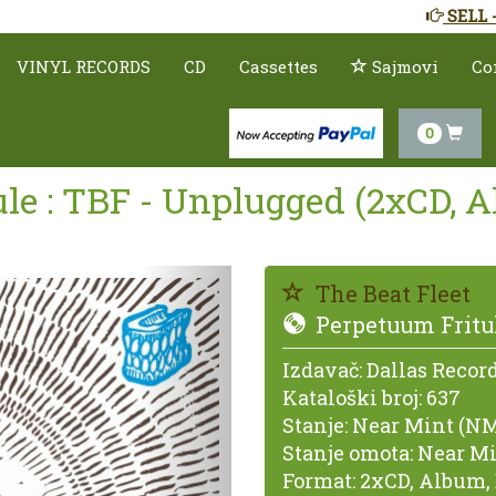
SELL 
VINYL RECORDS
CD
Cassettes
Sajmovi
Co
0
le : TBF - Unplugged (2xCD, A
Prethodno
The Beat Fleet
Perpetuum Fritul
Izdavač:
Dallas Recor
Kataloški broj:
637
Stanje:
Near Mint (NM
Stanje omota:
Near Mi
Format:
2xCD, Album, 