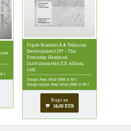
Figub BrazleviÄ & Teknical
Development.IS* - The
ouse
Everyday Headnod
Instrumentals (LP, Album,
Ltd)
 M-)
Stanje: Near Mint (NM or M-)
Stanje omota: Near Mint (NM or M-)
Kupi za
18,00 EUR