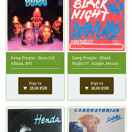
Deep Purple - Burn (LP,
Deep Purple - Black
Album, RP)
Night (7", Single, Mono)
Kupi za
Kupi za
25,00 EUR
20,00 EUR