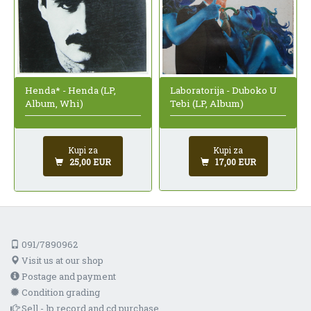
Laboratorija - Duboko U
Henda* - Henda (LP,
Tebi (LP, Album)
Album, Whi)
Kupi za
Kupi za
17,00 EUR
25,00 EUR
091/7890962
Visit us at our shop
Postage and payment
Condition grading
Sell - lp record and cd purchase