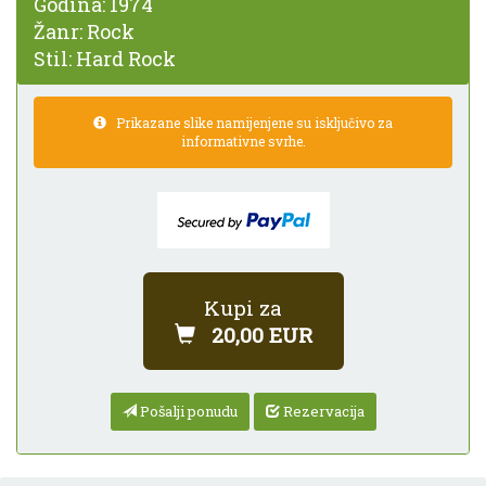
Godina:
1974
Žanr:
Rock
Stil:
Hard Rock
Prikazane slike namijenjene su isključivo za
informativne svrhe.
Kupi za
20,00 EUR
Pošalji ponudu
Rezervacija