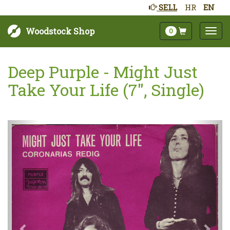
SELL
HR
EN
Woodstock Shop
0
Deep Purple - Might Just
Take Your Life (7", Single)
Sljedeće
Pret